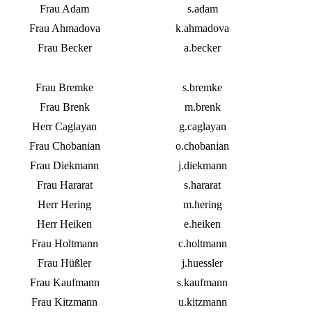
Frau Adam
s.adam
Frau Ahmadova
k.ahmadova
Frau Becker
a.becker
Frau Bremke
s.bremke
Frau Brenk
m.brenk
Herr Caglayan
g.caglayan
Frau Chobanian
o.chobanian
Frau Diekmann
j.diekmann
Frau Hararat
s.hararat
Herr Hering
m.hering
Herr Heiken
e.heiken
Frau Holtmann
c.holtmann
Frau Hüßler
j.huessler
Frau Kaufmann
s.kaufmann
Frau Kitzmann
u.kitzmann