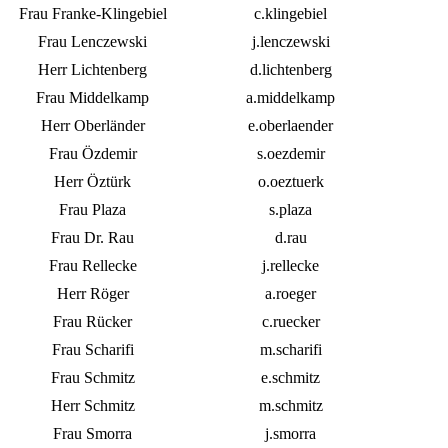
Frau Franke-Klingebiel
c.klingebiel
Frau Lenczewski
j.lenczewski
Herr Lichtenberg
d.lichtenberg
Frau Middelkamp
a.middelkamp
Herr Oberländer
e.oberlaender
Frau Özdemir
s.oezdemir
Herr Öztürk
o.oeztuerk
Frau Plaza
s.plaza
Frau Dr. Rau
d.rau
Frau Rellecke
j.rellecke
Herr Röger
a.roeger
Frau Rücker
c.ruecker
Frau Scharifi
m.scharifi
Frau Schmitz
e.schmitz
Herr Schmitz
m.schmitz
Frau Smorra
j.smorra